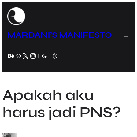
Skip
to
content
MARDANI’S MANIFESTO
Behance
Link
X
Instagram
|
Apakah aku
harus jadi PNS?