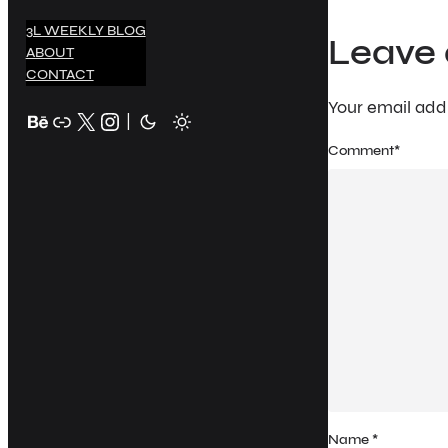
3L WEEKLY BLOG
Leave 
ABOUT
CONTACT
Your email addr
Behance
Link
X
Instagram
|
Comment
*
Name
*