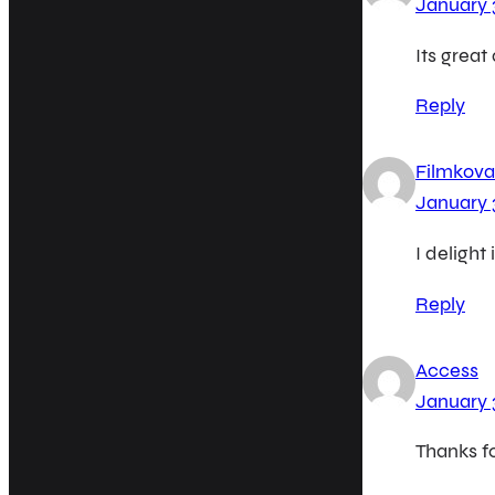
January 
Its great
Reply
Filmkova
January 
I delight
Reply
Access
January 
Thanks fo