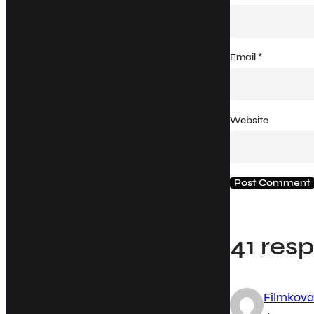
Email
*
Website
41 res
Filmkova