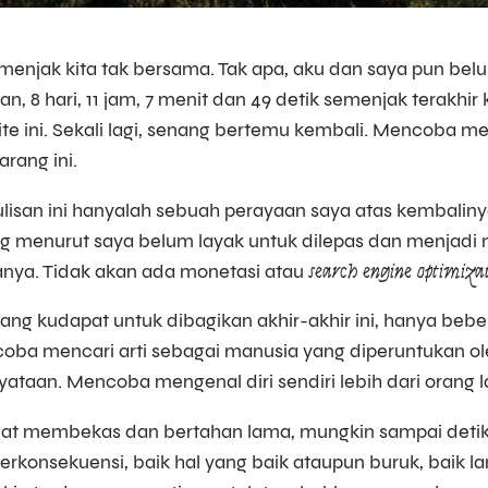
enjak kita tak bersama. Tak apa, aku dan saya pun belu
lan, 8 hari, 11 jam, 7 menit dan 49 detik semenjak terakh
ite ini. Sekali lagi, senang bertemu kembali. Mencoba menj
arang ini.
ulisan ini hanyalah sebuah perayaan saya atas kembali
g menurut saya belum layak untuk dilepas dan menjadi 
anya. Tidak akan ada monetasi atau
search engine optimiza
ang kudapat untuk dibagikan akhir-akhir ini, hanya bebe
oba mencari arti sebagai manusia yang diperuntukan oleh
ataan. Mencoba mengenal diri sendiri lebih dari orang la
gat membekas dan bertahan lama, mungkin sampai deti
erkonsekuensi, baik hal yang baik ataupun buruk, baik l