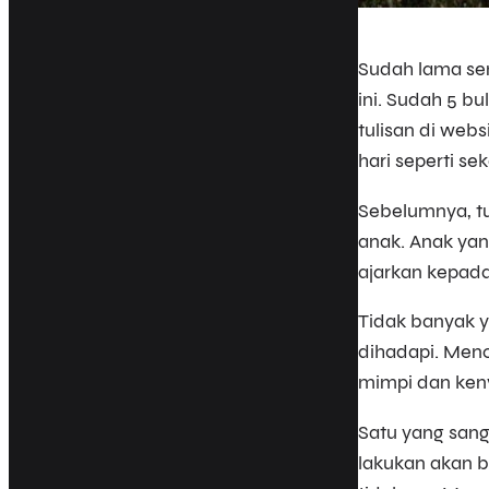
Sudah lama sem
ini. Sudah 5 bu
tulisan di webs
hari seperti sek
Sebelumnya, t
anak. Anak yan
ajarkan kepad
Tidak banyak y
dihadapi. Menc
mimpi dan keny
Satu yang san
lakukan akan b