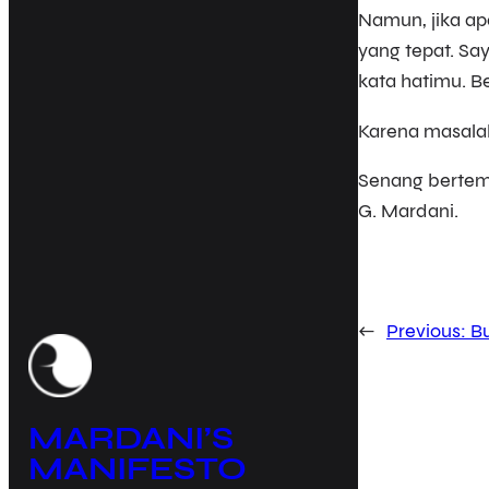
Namun, jika ap
yang tepat. Sa
kata hatimu. Be
Karena masalah
Senang bertem
G. Mardani.
←
Previous:
Bu
MARDANI’S
MANIFESTO