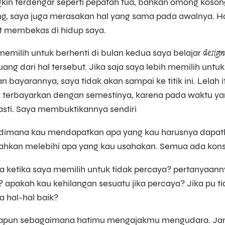
kin terdengar seperti pepatah tua, bahkan omong koson
ng, saya juga merasakan hal yang sama pada awalnya. H
it membekas di hidup saya.
 memilih untuk berhenti di bulan kedua saya belajar
design
ng dari hal tersebut. Jika saja saya lebih memilih untuk
bayarannya, saya tidak akan sampai ke titik ini. Lelah it
k terbayarkan dengan semestinya, karena pada waktu 
asti. Saya membuktikannya sendiri
 dimana kau mendapatkan apa yang kau harusnya dapatka
hkan melebihi apa yang kau usahakan. Semua ada konse
 ketika saya memilih untuk tidak percaya? pertanyaann
? apakah kau kehilangan sesuatu jika percaya? Jika pu t
 hal-hal baik?
apun sebagaimana hatimu mengajakmu mengudara. Janga