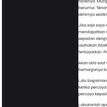
tidaknya. Mung
berumur. Tena
akhirnya sedik
Jika saja saya
mendapatkan ua
sepadan dengan 
usahakan tida
terbayarkan. P
Akan ada saat
berharganya ba
Lalu bagaimana
ketika percaya
percaya kepada
Lakukanlah ap