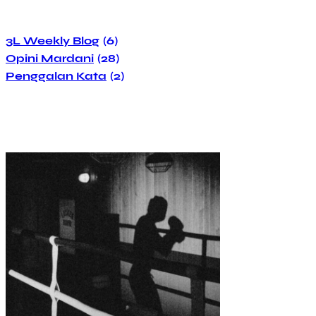
3L Weekly Blog
(6)
Opini Mardani
(28)
Penggalan Kata
(2)