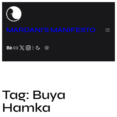
Skip
to
content
MARDANI’S MANIFESTO
Behance
Link
X
Instagram
|
Tag:
Buya
Hamka